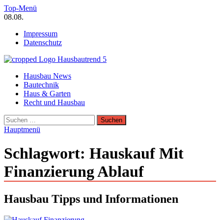
Zum
Top-Menü
Inhalt
08.08.
springen
Impressum
Datenschutz
Hausbautrend Hausbau Trends
Hausbau News
Hausbau, Modernisierung, Energietechnik, Haustechnik
Bautechnik
Haus & Garten
Recht und Hausbau
Suchen
nach:
Hauptmenü
Schlagwort:
Hauskauf Mit
Finanzierung Ablauf
Hausbau Tipps und Informationen