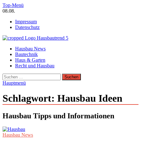
Zum
Top-Menü
Inhalt
08.08.
springen
Impressum
Datenschutz
Hausbautrend Hausbau Trends
Hausbau News
Hausbau, Modernisierung, Energietechnik, Haustechnik
Bautechnik
Haus & Garten
Recht und Hausbau
Suchen
nach:
Hauptmenü
Schlagwort:
Hausbau Ideen
Hausbau Tipps und Informationen
Hausbau News