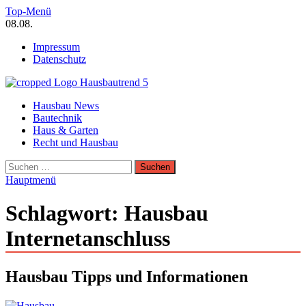
Zum
Top-Menü
Inhalt
08.08.
springen
Impressum
Datenschutz
Hausbautrend Hausbau Trends
Hausbau News
Hausbau, Modernisierung, Energietechnik, Haustechnik
Bautechnik
Haus & Garten
Recht und Hausbau
Suchen
nach:
Hauptmenü
Schlagwort:
Hausbau
Internetanschluss
Hausbau Tipps und Informationen