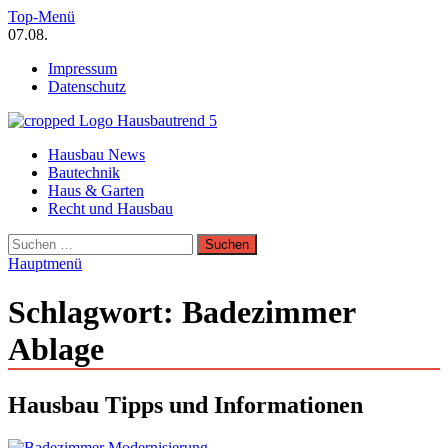
Zum
Top-Menü
Inhalt
07.08.
springen
Impressum
Datenschutz
Hausbautrend Hausbau Trends
Hausbau News
Hausbau, Modernisierung, Energietechnik, Haustechnik
Bautechnik
Haus & Garten
Recht und Hausbau
Suchen
nach:
Hauptmenü
Schlagwort:
Badezimmer
Ablage
Hausbau Tipps und Informationen