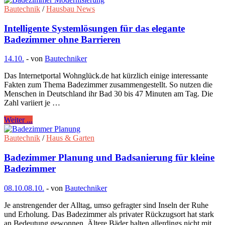
Bautechnik
/
Hausbau News
Intelligente Systemlösungen für das elegante
Badezimmer ohne Barrieren
14.10.
-
von
Bautechniker
Das Internetportal Wohnglück.de hat kürzlich einige interessante
Fakten zum Thema Badezimmer zusammengestellt. So nutzen die
Menschen in Deutschland ihr Bad 30 bis 47 Minuten am Tag. Die
Zahl variiert je …
Weiter ...
Bautechnik
/
Haus & Garten
Badezimmer Planung und Badsanierung für kleine
Badezimmer
08.10.
08.10.
-
von
Bautechniker
Je anstrengender der Alltag, umso gefragter sind Inseln der Ruhe
und Erholung. Das Badezimmer als privater Rückzugsort hat stark
an Bedeutung gewonnen. Ältere Bäder halten allerdings nicht mit