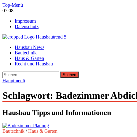
Zum
Top-Menü
Inhalt
07.08.
springen
Impressum
Datenschutz
Hausbautrend Hausbau Trends
Hausbau News
Hausbau, Modernisierung, Energietechnik, Haustechnik
Bautechnik
Haus & Garten
Recht und Hausbau
Suchen
nach:
Hauptmenü
Schlagwort:
Badezimmer Abdic
Hausbau Tipps und Informationen
Bautechnik
/
Haus & Garten