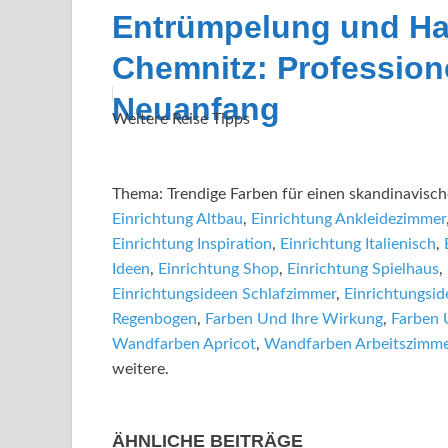
Entrümpelung und Ha
Chemnitz: Professione
Neuanfang
Weitere Reise Tipps
Thema: Trendige Farben für einen skandinavisc
Einrichtung Altbau
,
Einrichtung Ankleidezimmer
Einrichtung Inspiration
,
Einrichtung Italienisch
,
Ideen
,
Einrichtung Shop
,
Einrichtung Spielhaus
,
Einrichtungsideen Schlafzimmer
,
Einrichtungsi
Regenbogen
,
Farben Und Ihre Wirkung
,
Farben 
Wandfarben Apricot
,
Wandfarben Arbeitszimme
weitere.
ÄHNLICHE BEITRÄGE