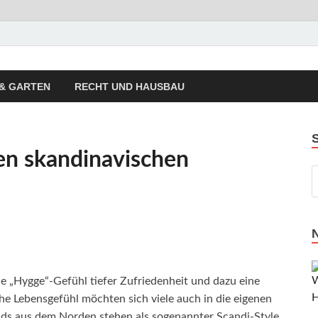
autrend Hausbau Trend
sierung, Energietechnik, Haustechnik
& GARTEN
RECHT UND HAUSBAU
nen skandinavischen
e „Hygge“-Gefühl tiefer Zufriedenheit und dazu eine
he Lebensgefühl möchten sich viele auch in die eigenen
nds aus dem Norden stehen als sogenannter Scandi-Style