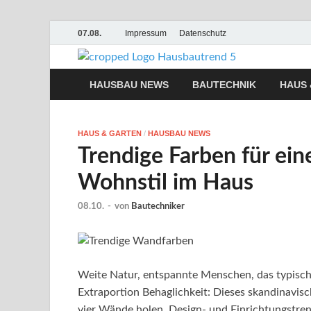
07.08.
Impressum
Datenschutz
Hausb
Hausbau, Moderni
HAUSBAU NEWS
BAUTECHNIK
HAUS 
HAUS & GARTEN
/
HAUSBAU NEWS
Trendige Farben für ei
Wohnstil im Haus
08.10.
-
von
Bautechniker
Weite Natur, entspannte Menschen, das typisch
Extraportion Behaglichkeit: Dieses skandinavisc
vier Wände holen. Design- und Einrichtungstre