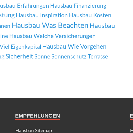
usbau Erfahrungen
Hausbau Finanzierung
stung
Hausbau Inspiration
Hausbau Kosten
Hausbau Was Beachten
Hausbau
anen
Hausbau Welche Versicherungen
ine
Hausbau Wie Vorgehen
iel Eigenkapital
Sicherheit
ng
Sonne
Sonnenschutz
Terrasse
EMPFEHLUNGEN
Hausbau Sitemap
H