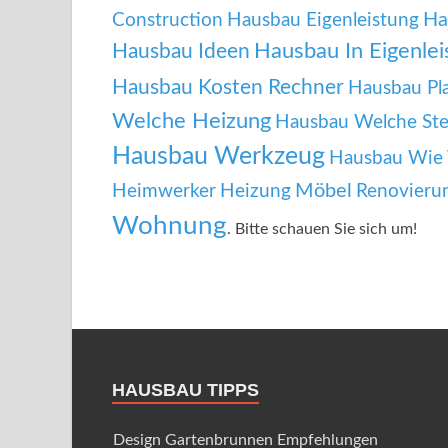
Ha
Construction
Hausbau Eigenleistung
Hausbau In Eigenlei
Hausbau Ideen
Hausbau Kosten Rechner
Hausbau Pl
Welche Heizung
Hausbau Welche Ste
Hausbau Werkzeug
Hausbau Wie V
Möbel
Heimwerker
Heizung
Renovieru
Wohnung
. Bitte schauen Sie sich um!
HAUSBAU TIPPS
Design Gartenbrunnen Empfehlungen