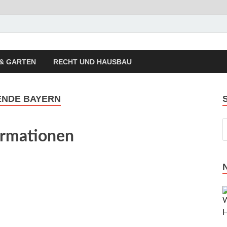
autrend Hausbau Trend
sierung, Energietechnik, Haustechnik
& GARTEN
RECHT UND HAUSBAU
NDE BAYERN
ormationen