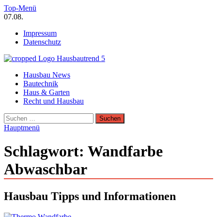
Zum
Top-Menü
Inhalt
07.08.
springen
Impressum
Datenschutz
Hausbautrend Hausbau Trends
Hausbau News
Hausbau, Modernisierung, Energietechnik, Haustechnik
Bautechnik
Haus & Garten
Recht und Hausbau
Suchen
nach:
Hauptmenü
Schlagwort:
Wandfarbe
Abwaschbar
Hausbau Tipps und Informationen