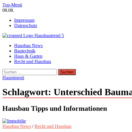
Zum
Top-Menü
Inhalt
08.08.
springen
Impressum
Datenschutz
Hausbautrend Hausbau Trends
Hausbau News
Hausbau, Modernisierung, Energietechnik, Haustechnik
Bautechnik
Haus & Garten
Recht und Hausbau
Suchen
nach:
Hauptmenü
Schlagwort:
Unterschied Baum
Hausbau Tipps und Informationen
Hausbau News
/
Recht und Hausbau