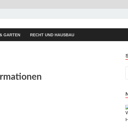
autrend Hausbau Trend
sierung, Energietechnik, Haustechnik
& GARTEN
RECHT UND HAUSBAU
ormationen