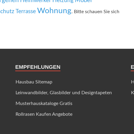
rgehen
Möbel
Heimwerker
Heizung
Wohnung
chutz
Terrasse
. Bitte schauen Sie sich
EMPFEHLUNGEN
Hausbau Sitemap
H
Leinwandbilder, Glasbilder und Designtapeten
K
Musterhauskataloge Gratis
Rollrasen Kaufen Angebote