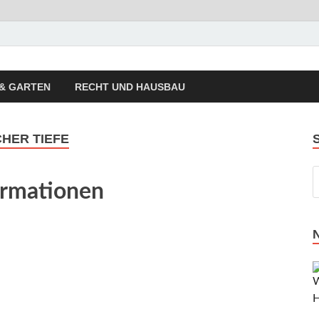
autrend Hausbau Trend
sierung, Energietechnik, Haustechnik
& GARTEN
RECHT UND HAUSBAU
HER TIEFE
ormationen
m