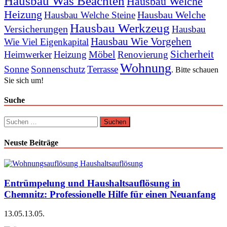
Hausbau Was Beachten
Hausbau Welche
Heizung
Hausbau Welche
Hausbau Welche Steine
Hausbau Werkzeug
Versicherungen
Hausbau
Hausbau Wie Vorgehen
Wie Viel Eigenkapital
Sicherheit
Möbel
Heimwerker
Heizung
Renovierung
Wohnung
Sonne
Sonnenschutz
Terrasse
. Bitte schauen
Sie sich um!
Suche
Suchen
nach:
Neuste Beiträge
Entrümpelung und Haushaltsauflösung in
Chemnitz: Professionelle Hilfe für einen Neuanfang
13.05.
13.05.