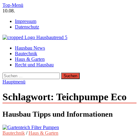
Zum
Top-Menü
Inhalt
10.08.
springen
Impressum
Datenschutz
Hausbautrend Hausbau Trends
Hausbau News
Hausbau, Modernisierung, Energietechnik, Haustechnik
Bautechnik
Haus & Garten
Recht und Hausbau
Suchen
nach:
Hauptmenü
Schlagwort:
Teichpumpe Eco
Hausbau Tipps und Informationen
Bautechnik
/
Haus & Garten