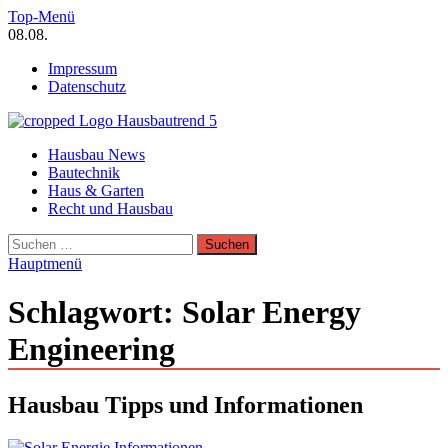
Zum
Top-Menü
Inhalt
08.08.
springen
Impressum
Datenschutz
Hausbautrend Hausbau Trends
Hausbau News
Hausbau, Modernisierung, Energietechnik, Haustechnik
Bautechnik
Haus & Garten
Recht und Hausbau
Suchen
nach:
Hauptmenü
Schlagwort:
Solar Energy
Engineering
Hausbau Tipps und Informationen