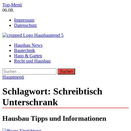
Zum
Top-Menü
Inhalt
06.08.
springen
Impressum
Datenschutz
Hausbautrend Hausbau Trends
Hausbau News
Hausbau, Modernisierung, Energietechnik, Haustechnik
Bautechnik
Haus & Garten
Recht und Hausbau
Suchen
nach:
Hauptmenü
Schlagwort:
Schreibtisch
Unterschrank
Hausbau Tipps und Informationen