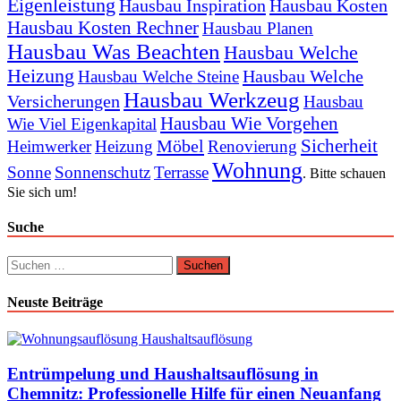
Eigenleistung
Hausbau Inspiration
Hausbau Kosten
Hausbau Kosten Rechner
Hausbau Planen
Hausbau Was Beachten
Hausbau Welche
Heizung
Hausbau Welche
Hausbau Welche Steine
Hausbau Werkzeug
Versicherungen
Hausbau
Hausbau Wie Vorgehen
Wie Viel Eigenkapital
Sicherheit
Möbel
Heimwerker
Heizung
Renovierung
Wohnung
Sonne
Sonnenschutz
Terrasse
. Bitte schauen
Sie sich um!
Suche
Suchen
nach:
Neuste Beiträge
Entrümpelung und Haushaltsauflösung in
Chemnitz: Professionelle Hilfe für einen Neuanfang