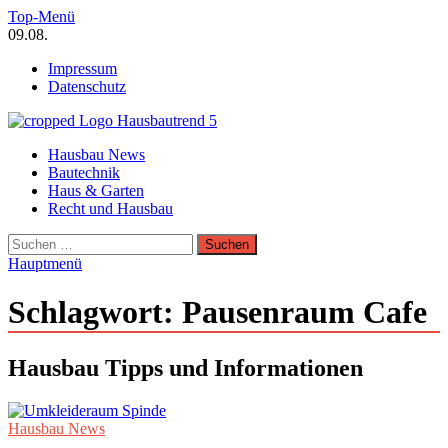
Zum
Top-Menü
Inhalt
09.08.
springen
Impressum
Datenschutz
Hausbautrend Hausbau Trends
Hausbau News
Hausbau, Modernisierung, Energietechnik, Haustechnik
Bautechnik
Haus & Garten
Recht und Hausbau
Suchen
nach:
Hauptmenü
Schlagwort:
Pausenraum Cafe
Hausbau Tipps und Informationen
Hausbau News