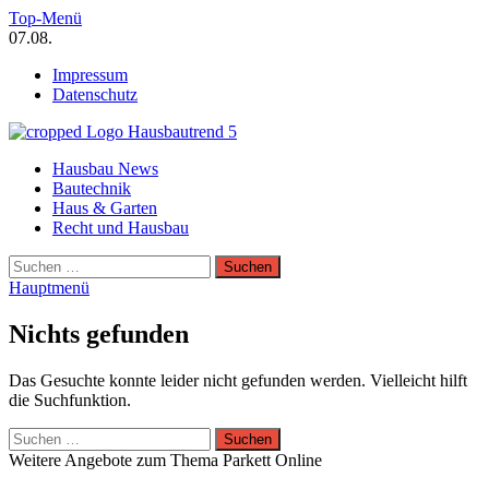
Zum
Top-Menü
Inhalt
07.08.
springen
Impressum
Datenschutz
Hausbautrend Hausbau Trends
Hausbau News
Hausbau, Modernisierung, Energietechnik, Haustechnik
Bautechnik
Haus & Garten
Recht und Hausbau
Suchen
nach:
Hauptmenü
Nichts gefunden
Das Gesuchte konnte leider nicht gefunden werden. Vielleicht hilft
die Suchfunktion.
Suchen
nach:
Weitere Angebote zum Thema Parkett Online