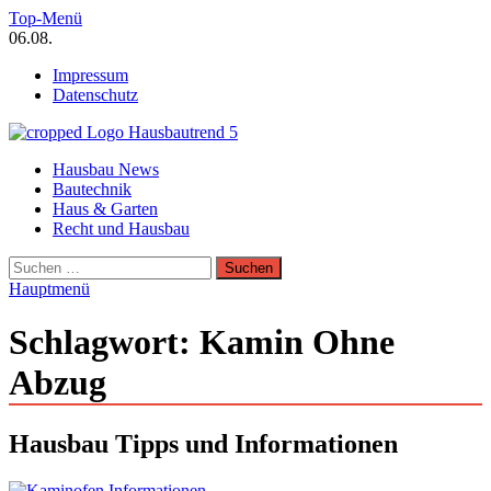
Zum
Top-Menü
Inhalt
06.08.
springen
Impressum
Datenschutz
Hausbautrend Hausbau Trends
Hausbau News
Hausbau, Modernisierung, Energietechnik, Haustechnik
Bautechnik
Haus & Garten
Recht und Hausbau
Suchen
nach:
Hauptmenü
Schlagwort:
Kamin Ohne
Abzug
Hausbau Tipps und Informationen