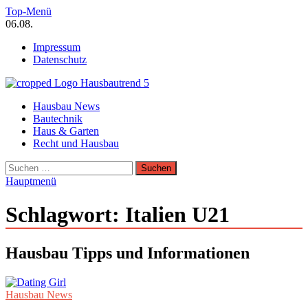
Zum
Top-Menü
Inhalt
06.08.
springen
Impressum
Datenschutz
Hausbautrend Hausbau Trends
Hausbau News
Hausbau, Modernisierung, Energietechnik, Haustechnik
Bautechnik
Haus & Garten
Recht und Hausbau
Suchen
nach:
Hauptmenü
Schlagwort:
Italien U21
Hausbau Tipps und Informationen
Hausbau News