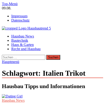
Zum
Top-Menü
Inhalt
09.08.
springen
Impressum
Datenschutz
Hausbautrend Hausbau Trends
Hausbau News
Hausbau, Modernisierung, Energietechnik, Haustechnik
Bautechnik
Haus & Garten
Recht und Hausbau
Suchen
nach:
Hauptmenü
Schlagwort:
Italien Trikot
Hausbau Tipps und Informationen
Hausbau News