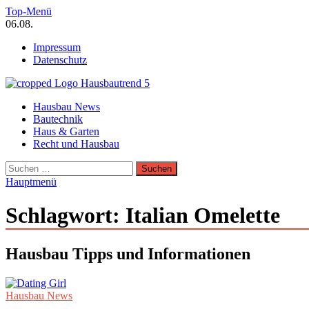
Zum
Top-Menü
Inhalt
06.08.
springen
Impressum
Datenschutz
Hausbautrend Hausbau Trends
Hausbau News
Hausbau, Modernisierung, Energietechnik, Haustechnik
Bautechnik
Haus & Garten
Recht und Hausbau
Suchen
nach:
Hauptmenü
Schlagwort:
Italian Omelette
Hausbau Tipps und Informationen
Hausbau News