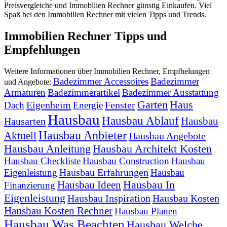
Preisvergleiche und Immobilien Rechner günstig Einkaufen. Viel
Spaß bei den Immobilien Rechner mit vielen Tipps und Trends.
Immobilien Rechner Tipps und
Empfehlungen
Weitere Informationen über Immobilien Rechner, Empfhelungen
Badezimmer Accessoires
Badezimmer
und Angebote:
Armaturen
Badezimmerartikel
Badezimmer Ausstattung
Garten
Haus
Eigenheim
Fenster
Dach
Energie
Hausbau
Hausbau Ablauf
Hausbau
Hausarten
Hausbau Anbieter
Aktuell
Hausbau Angebote
Hausbau Anleitung
Hausbau Architekt Kosten
Hausbau Checkliste
Hausbau Construction
Hausbau
Hausbau Erfahrungen
Eigenleistung
Hausbau
Hausbau In
Hausbau Ideen
Finanzierung
Eigenleistung
Hausbau Inspiration
Hausbau Kosten
Hausbau Kosten Rechner
Hausbau Planen
Hausbau Was Beachten
Hausbau Welche