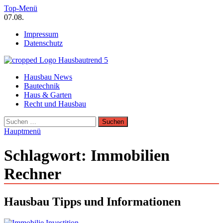
Zum
Top-Menü
Inhalt
07.08.
springen
Impressum
Datenschutz
Hausbautrend Hausbau Trends
Hausbau News
Hausbau, Modernisierung, Energietechnik, Haustechnik
Bautechnik
Haus & Garten
Recht und Hausbau
Suchen
nach:
Hauptmenü
Schlagwort:
Immobilien
Rechner
Hausbau Tipps und Informationen