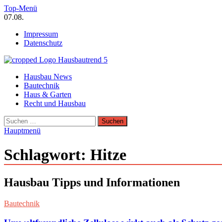
Zum
Top-Menü
Inhalt
07.08.
springen
Impressum
Datenschutz
Hausbautrend Hausbau Trends
Hausbau News
Hausbau, Modernisierung, Energietechnik, Haustechnik
Bautechnik
Haus & Garten
Recht und Hausbau
Suchen
nach:
Hauptmenü
Schlagwort:
Hitze
Hausbau Tipps und Informationen
Bautechnik