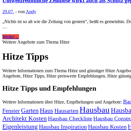
Umweltfreundliche Zellulose wirkt auch als Schutz ge
29.07.
-
von
Andy
„Nichts ist so alt wie die Zeitung von gestern“, heißt es gemeinhin
…
Weiter ...
Weitere Angebote zum Thema Hitze
Hitze Tipps
Weitere Informationen zum Thema Hitze und günstiger Hitze Angebote
Angebote, Hitze Tipps, Hitze preiswerte Empfehlungen, Hitze günstig
Hitze Tipps und Empfehlungen
Bad
Weitere Informationen über Hitze, Empfhelungen und Angebote:
Hausbau
Hausba
Garten
Haus
Fenster
Hausarten
Architekt Kosten
Hausbau Checkliste
Hausbau Constru
Eigenleistung
H
Hausbau Inspiration
Hausbau Kosten