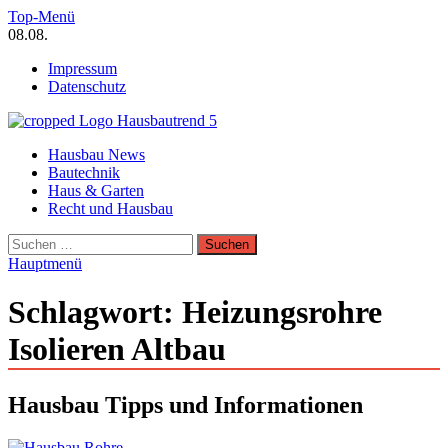
Zum
Top-Menü
Inhalt
08.08.
springen
Impressum
Datenschutz
Hausbautrend Hausbau Trends
Hausbau News
Hausbau, Modernisierung, Energietechnik, Haustechnik
Bautechnik
Haus & Garten
Recht und Hausbau
Suchen
nach:
Hauptmenü
Schlagwort:
Heizungsrohre
Isolieren Altbau
Hausbau Tipps und Informationen