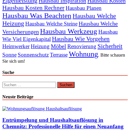
Eigenleistung
Hausbau Inspiration
Hausbau Kosten
Hausbau Kosten Rechner
Hausbau Planen
Hausbau Was Beachten
Hausbau Welche
Heizung
Hausbau Welche
Hausbau Welche Steine
Hausbau Werkzeug
Versicherungen
Hausbau
Hausbau Wie Vorgehen
Wie Viel Eigenkapital
Sicherheit
Möbel
Heimwerker
Heizung
Renovierung
Wohnung
Sonne
Sonnenschutz
Terrasse
. Bitte schauen
Sie sich um!
Suche
Suchen
nach:
Neuste Beiträge
Entrümpelung und Haushaltsauflösung in
Chemnitz: Professionelle Hilfe für einen Neuanfang