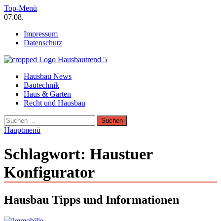
Zum
Top-Menü
Inhalt
07.08.
springen
Impressum
Datenschutz
Hausbautrend Hausbau Trends
Hausbau News
Hausbau, Modernisierung, Energietechnik, Haustechnik
Bautechnik
Haus & Garten
Recht und Hausbau
Suchen
nach:
Hauptmenü
Schlagwort:
Haustuer
Konfigurator
Hausbau Tipps und Informationen