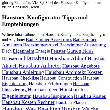
günstig Einkaufen. Viel Spaß bei den Haustuer Konfigurator mit
vielen Tipps und Trends.
Haustuer Konfigurator Tipps und
Empfehlungen
Weitere Informationen über Haustuer Konfigurator, Empfhelungen
Badezimmer Accessoires
Badezimmer
und Angebote:
Armaturen
Badezimmerartikel
Badezimmer Ausstattung
Garten
Haus
Eigenheim
Fenster
Dach
Energie
Hausbau
Hausbau Ablauf
Hausbau
Hausarten
Hausbau Anbieter
Aktuell
Hausbau Angebote
Hausbau Anleitung
Hausbau Architekt Kosten
Hausbau Checkliste
Hausbau Construction
Hausbau
Hausbau Erfahrungen
Eigenleistung
Hausbau
Hausbau In
Hausbau Ideen
Finanzierung
Eigenleistung
Hausbau Inspiration
Hausbau Kosten
Hausbau Kosten Rechner
Hausbau Planen
Hausbau Was Beachten
Hausbau Welche