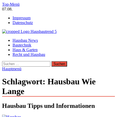
Zum
Top-Menü
Inhalt
07.08.
springen
Impressum
Datenschutz
Hausbautrend Hausbau Trends
Hausbau News
Hausbau, Modernisierung, Energietechnik, Haustechnik
Bautechnik
Haus & Garten
Recht und Hausbau
Suchen
nach:
Hauptmenü
Schlagwort:
Hausbau Wie
Lange
Hausbau Tipps und Informationen