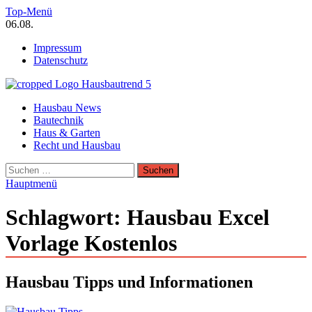
Zum
Top-Menü
Inhalt
06.08.
springen
Impressum
Datenschutz
Hausbautrend Hausbau Trends
Hausbau News
Hausbau, Modernisierung, Energietechnik, Haustechnik
Bautechnik
Haus & Garten
Recht und Hausbau
Suchen
nach:
Hauptmenü
Schlagwort:
Hausbau Excel
Vorlage Kostenlos
Hausbau Tipps und Informationen