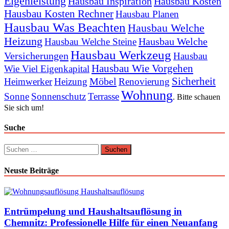
Eigenleistung
Hausbau Inspiration
Hausbau Kosten
Hausbau Kosten Rechner
Hausbau Planen
Hausbau Was Beachten
Hausbau Welche
Heizung
Hausbau Welche
Hausbau Welche Steine
Hausbau Werkzeug
Versicherungen
Hausbau
Hausbau Wie Vorgehen
Wie Viel Eigenkapital
Sicherheit
Möbel
Heimwerker
Heizung
Renovierung
Wohnung
Sonne
Sonnenschutz
Terrasse
. Bitte schauen
Sie sich um!
Suche
Suchen
nach:
Neuste Beiträge
Entrümpelung und Haushaltsauflösung in
Chemnitz: Professionelle Hilfe für einen Neuanfang