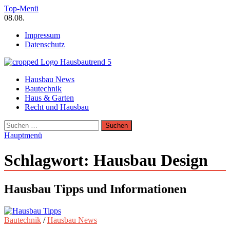
Zum
Top-Menü
Inhalt
08.08.
springen
Impressum
Datenschutz
Hausbautrend Hausbau Trends
Hausbau News
Hausbau, Modernisierung, Energietechnik, Haustechnik
Bautechnik
Haus & Garten
Recht und Hausbau
Suchen
nach:
Hauptmenü
Schlagwort:
Hausbau Design
Hausbau Tipps und Informationen
Bautechnik
/
Hausbau News