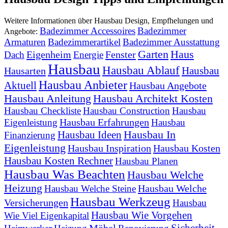
Weitere Informationen über Hausbau Design, Empfhelungen und
Badezimmer Accessoires
Badezimmer
Angebote:
Armaturen
Badezimmerartikel
Badezimmer Ausstattung
Garten
Haus
Eigenheim
Fenster
Dach
Energie
Hausbau
Hausbau Ablauf
Hausbau
Hausarten
Hausbau Anbieter
Aktuell
Hausbau Angebote
Hausbau Anleitung
Hausbau Architekt Kosten
Hausbau Checkliste
Hausbau Construction
Hausbau
Hausbau Erfahrungen
Eigenleistung
Hausbau
Hausbau In
Hausbau Ideen
Finanzierung
Eigenleistung
Hausbau Inspiration
Hausbau Kosten
Hausbau Kosten Rechner
Hausbau Planen
Hausbau Was Beachten
Hausbau Welche
Heizung
Hausbau Welche
Hausbau Welche Steine
Hausbau Werkzeug
Versicherungen
Hausbau
Hausbau Wie Vorgehen
Wie Viel Eigenkapital
Sicherheit
Möbel