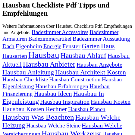
Hausbau Checkliste Pdf Tipps und
Empfehlungen
Weitere Informationen über Hausbau Checkliste Pdf, Empfhelungen
Badezimmer Accessoires
Badezimmer
und Angebote:
Armaturen
Badezimmerartikel
Badezimmer Ausstattung
Garten
Haus
Eigenheim
Fenster
Dach
Energie
Hausbau
Hausbau Ablauf
Hausbau
Hausarten
Hausbau Anbieter
Aktuell
Hausbau Angebote
Hausbau Anleitung
Hausbau Architekt Kosten
Hausbau Checkliste
Hausbau Construction
Hausbau
Hausbau Erfahrungen
Eigenleistung
Hausbau
Hausbau In
Hausbau Ideen
Finanzierung
Eigenleistung
Hausbau Inspiration
Hausbau Kosten
Hausbau Kosten Rechner
Hausbau Planen
Hausbau Was Beachten
Hausbau Welche
Heizung
Hausbau Welche
Hausbau Welche Steine
Hausbau Werkzeug
Versicherungen
Hausbau