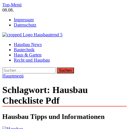
Zum
Top-Menü
Inhalt
08.08.
springen
Impressum
Datenschutz
Hausbautrend Hausbau Trends
Hausbau News
Hausbau, Modernisierung, Energietechnik, Haustechnik
Bautechnik
Haus & Garten
Recht und Hausbau
Suchen
nach:
Hauptmenü
Schlagwort:
Hausbau
Checkliste Pdf
Hausbau Tipps und Informationen