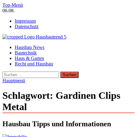
Zum
Top-Menü
Inhalt
06.08.
springen
Impressum
Datenschutz
Hausbautrend Hausbau Trends
Hausbau News
Hausbau, Modernisierung, Energietechnik, Haustechnik
Bautechnik
Haus & Garten
Recht und Hausbau
Suchen
nach:
Hauptmenü
Schlagwort:
Gardinen Clips
Metal
Hausbau Tipps und Informationen