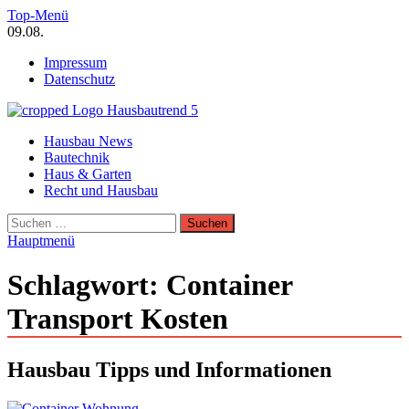
Zum
Top-Menü
Inhalt
09.08.
springen
Impressum
Datenschutz
Hausbautrend Hausbau Trends
Hausbau News
Hausbau, Modernisierung, Energietechnik, Haustechnik
Bautechnik
Haus & Garten
Recht und Hausbau
Suchen
nach:
Hauptmenü
Schlagwort:
Container
Transport Kosten
Hausbau Tipps und Informationen