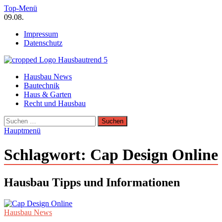
Zum
Top-Menü
Inhalt
09.08.
springen
Impressum
Datenschutz
Hausbautrend Hausbau Trends
Hausbau News
Hausbau, Modernisierung, Energietechnik, Haustechnik
Bautechnik
Haus & Garten
Recht und Hausbau
Suchen
nach:
Hauptmenü
Schlagwort:
Cap Design Online
Hausbau Tipps und Informationen
Hausbau News