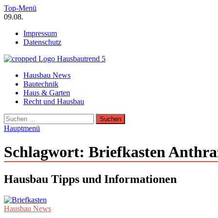
Zum
Top-Menü
Inhalt
09.08.
springen
Impressum
Datenschutz
Hausbautrend Hausbau Trends
Hausbau News
Hausbau, Modernisierung, Energietechnik, Haustechnik
Bautechnik
Haus & Garten
Recht und Hausbau
Suchen
nach:
Hauptmenü
Schlagwort:
Briefkasten Anthra
Hausbau Tipps und Informationen
Hausbau News