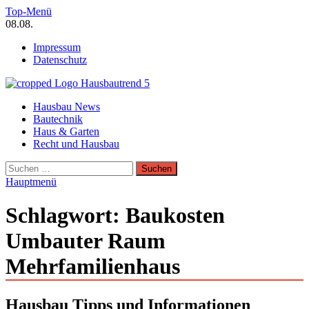
Zum
Top-Menü
Inhalt
08.08.
springen
Impressum
Datenschutz
Hausbautrend Hausbau Trends
Hausbau News
Hausbau, Modernisierung, Energietechnik, Haustechnik
Bautechnik
Haus & Garten
Recht und Hausbau
Suchen
nach:
Hauptmenü
Schlagwort:
Baukosten
Umbauter Raum
Mehrfamilienhaus
Hausbau Tipps und Informationen