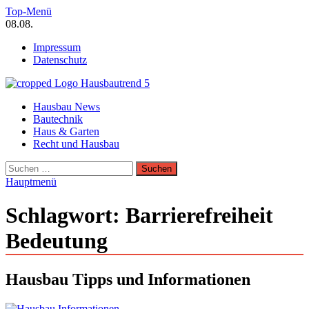
Zum
Top-Menü
Inhalt
08.08.
springen
Impressum
Datenschutz
Hausbautrend Hausbau Trends
Hausbau News
Hausbau, Modernisierung, Energietechnik, Haustechnik
Bautechnik
Haus & Garten
Recht und Hausbau
Suchen
nach:
Hauptmenü
Schlagwort:
Barrierefreiheit
Bedeutung
Hausbau Tipps und Informationen