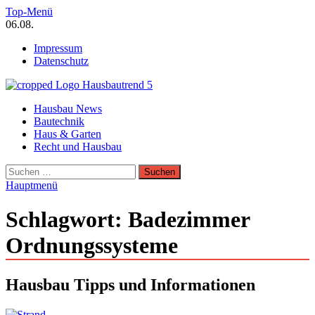
Zum
Top-Menü
Inhalt
06.08.
springen
Impressum
Datenschutz
Hausbautrend Hausbau Trends
Hausbau News
Hausbau, Modernisierung, Energietechnik, Haustechnik
Bautechnik
Haus & Garten
Recht und Hausbau
Suchen
nach:
Hauptmenü
Schlagwort:
Badezimmer
Ordnungssysteme
Hausbau Tipps und Informationen