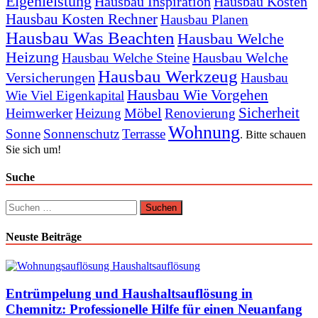
Eigenleistung
Hausbau Inspiration
Hausbau Kosten
Hausbau Kosten Rechner
Hausbau Planen
Hausbau Was Beachten
Hausbau Welche
Heizung
Hausbau Welche
Hausbau Welche Steine
Hausbau Werkzeug
Versicherungen
Hausbau
Hausbau Wie Vorgehen
Wie Viel Eigenkapital
Sicherheit
Möbel
Heimwerker
Heizung
Renovierung
Wohnung
Sonne
Sonnenschutz
Terrasse
. Bitte schauen
Sie sich um!
Suche
Suchen
nach:
Neuste Beiträge
Entrümpelung und Haushaltsauflösung in
Chemnitz: Professionelle Hilfe für einen Neuanfang