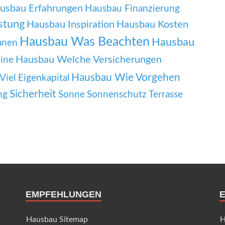
usbau Erfahrungen
Hausbau Finanzierung
stung
Hausbau Inspiration
Hausbau Kosten
Hausbau Was Beachten
Hausbau
anen
Hausbau Welche Versicherungen
ine
Hausbau Wie Vorgehen
iel Eigenkapital
Sicherheit
ng
Sonne
Sonnenschutz
Terrasse
EMPFEHLUNGEN
Hausbau Sitemap
H