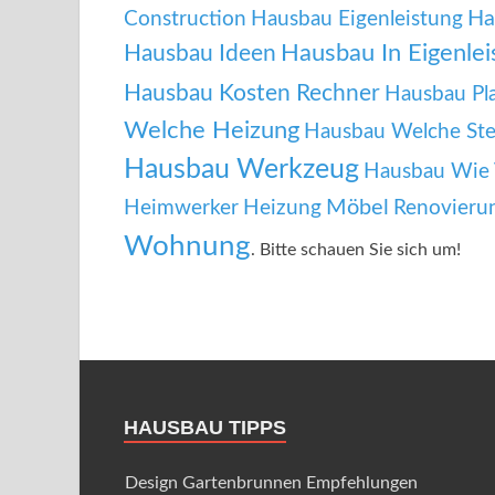
Ha
Construction
Hausbau Eigenleistung
Hausbau In Eigenlei
Hausbau Ideen
Hausbau Kosten Rechner
Hausbau Pl
Welche Heizung
Hausbau Welche Ste
Hausbau Werkzeug
Hausbau Wie V
Möbel
Heimwerker
Heizung
Renovieru
Wohnung
. Bitte schauen Sie sich um!
HAUSBAU TIPPS
Design Gartenbrunnen Empfehlungen