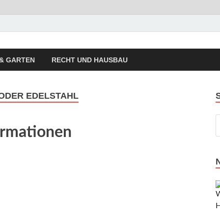
autrend Hausbau Trend
sierung, Energietechnik, Haustechnik
& GARTEN
RECHT UND HAUSBAU
ODER EDELSTAHL
ormationen