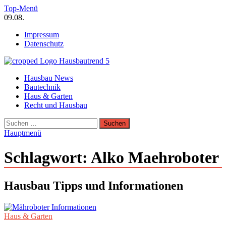
Zum
Top-Menü
Inhalt
09.08.
springen
Impressum
Datenschutz
Hausbautrend Hausbau Trends
Hausbau News
Hausbau, Modernisierung, Energietechnik, Haustechnik
Bautechnik
Haus & Garten
Recht und Hausbau
Suchen
nach:
Hauptmenü
Schlagwort:
Alko Maehroboter
Hausbau Tipps und Informationen
Haus & Garten