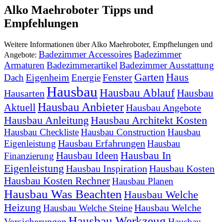
Alko Maehroboter Tipps und
Empfehlungen
Weitere Informationen über Alko Maehroboter, Empfhelungen und
Badezimmer Accessoires
Badezimmer
Angebote:
Armaturen
Badezimmerartikel
Badezimmer Ausstattung
Garten
Haus
Eigenheim
Fenster
Dach
Energie
Hausbau
Hausbau Ablauf
Hausbau
Hausarten
Hausbau Anbieter
Aktuell
Hausbau Angebote
Hausbau Anleitung
Hausbau Architekt Kosten
Hausbau Checkliste
Hausbau Construction
Hausbau
Hausbau Erfahrungen
Eigenleistung
Hausbau
Hausbau In
Hausbau Ideen
Finanzierung
Eigenleistung
Hausbau Inspiration
Hausbau Kosten
Hausbau Kosten Rechner
Hausbau Planen
Hausbau Was Beachten
Hausbau Welche
Heizung
Hausbau Welche
Hausbau Welche Steine
Hausbau Werkzeug
Versicherungen
Hausbau